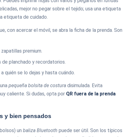
o. Puedes imprimir hojas con varios y pegarlos en
fundas
elicadas, mejor no pegar sobre el tejido; usa una etiqueta
la etiqueta de cuidado.
ue, con acercar el móvil, se abra la ficha de la prenda. Son
, zapatillas premium.
es de planchado y recordatorios.
r a quién se lo dejas y hasta cuándo.
 una
pequeña bolsita de costura
disimulada. Evita
uy caliente. Si dudas, opta por
QR fuera de la prenda
es y bien pensados
 bolsos) un
baliza Bluetooth
puede ser útil. Son los típicos