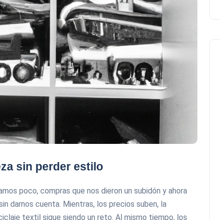
za sin perder estilo
mos poco, compras que nos dieron un subidón y ahora
in darnos cuenta. Mientras, los precios suben, la
iclaje textil sigue siendo un reto. Al mismo tiempo, los