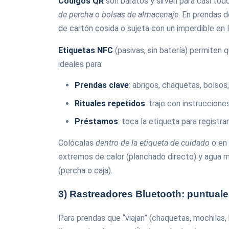
Códigos QR
son baratos y sirven para casi tod
de percha
o
bolsas de almacenaje
. En prendas d
de cartón cosida o sujeta con un imperdible en 
Etiquetas NFC
(pasivas, sin batería) permiten q
ideales para:
Prendas clave
: abrigos, chaquetas, bolsos
Rituales repetidos
: traje con instruccion
Préstamos
: toca la etiqueta para registra
Colócalas
dentro de la etiqueta de cuidado
o en
extremos de calor (planchado directo) y agua m
(percha o caja).
3) Rastreadores Bluetooth: puntual
Para prendas que “viajan” (chaquetas, mochilas,