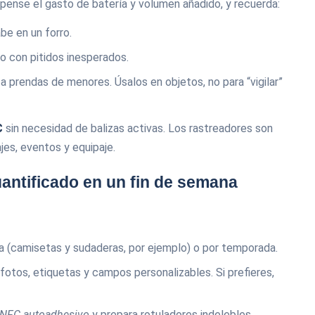
mpense el gasto de batería y volumen añadido, y recuerda:
be en un forro.
co con pitidos inesperados.
 a prendas de menores. Úsalos en objetos, no para “vigilar”
C
sin necesidad de balizas activas. Los rastreadores son
es, eventos y equipaje.
uantificado en un fin de semana
a (camisetas y sudaderas, por ejemplo) o por temporada.
fotos, etiquetas y campos personalizables. Si prefieres,
NFC autoadhesivo
y prepara rotuladores indelebles.