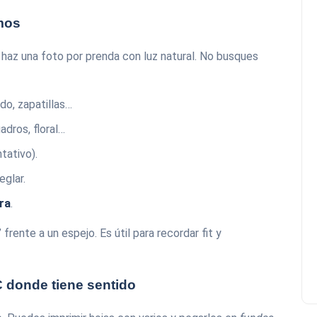
imos
 haz una foto por prenda con luz natural. No busques
ido, zapatillas…
uadros, floral…
ntativo).
eglar.
ra
.
rente a un espejo. Es útil para recordar fit y
C donde tiene sentido