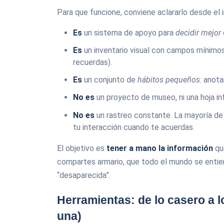
Para que funcione, conviene aclararlo desde el in
Es
un sistema de apoyo para
decidir mejor
Es
un inventario visual con campos mínimos: 
recuerdas).
Es
un conjunto de
hábitos pequeños
: anota
No es
un proyecto de museo, ni una hoja inf
No es
un rastreo constante. La mayoría de
tu interacción cuando te acuerdas.
El objetivo es
tener a mano la información
que
compartes armario, que todo el mundo se entien
“desaparecida”.
Herramientas: de lo casero a l
una)