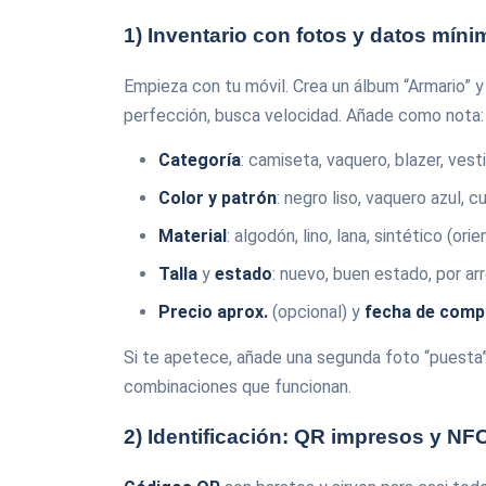
1) Inventario con fotos y datos mín
Empieza con tu móvil. Crea un álbum “Armario” y
perfección, busca velocidad. Añade como nota:
Categoría
: camiseta, vaquero, blazer, vest
Color y patrón
: negro liso, vaquero azul, c
Material
: algodón, lino, lana, sintético (orie
Talla
y
estado
: nuevo, buen estado, por arr
Precio aprox.
(opcional) y
fecha de comp
Si te apetece, añade una segunda foto “puesta” f
combinaciones que funcionan.
2) Identificación: QR impresos y NF