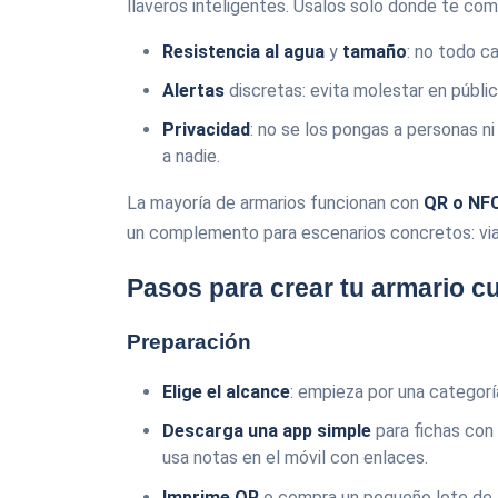
llaveros inteligentes. Úsalos solo donde te co
Resistencia al agua
y
tamaño
: no todo ca
Alertas
discretas: evita molestar en públi
Privacidad
: no se los pongas a personas ni
a nadie.
La mayoría de armarios funcionan con
QR o NF
un complemento para escenarios concretos: viaj
Pasos para crear tu armario c
Preparación
Elige el alcance
: empieza por una categorí
Descarga una app simple
para fichas con 
usa notas en el móvil con enlaces.
Imprime QR
o compra un pequeño lote de