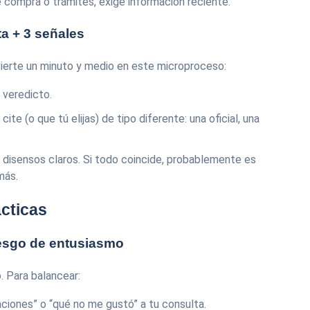
 compra o trámites, exige información reciente.
a + 3 señales
vierte un minuto y medio en este microproceso:
 veredicto.
ite (o que tú elijas) de tipo diferente: una oficial, una
disensos claros. Si todo coincide, probablemente es
más.
cticas
sesgo de entusiasmo
. Para balancear:
aciones” o “qué no me gustó” a tu consulta.