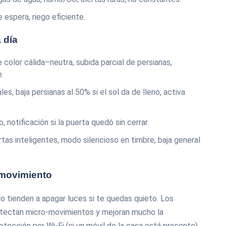
 espera, riego eficiente.
 día
 color cálida–neutra, subida parcial de persianas,
e.
es, baja persianas al 50% si el sol da de lleno, activa
, notificación si la puerta quedó sin cerrar.
rtas inteligentes, modo silencioso en timbre, baja general
l movimiento
o tienden a apagar luces si te quedas quieto. Los
tectan micro-movimientos y mejoran mucho la
etección por Wi‑Fi (si un móvil de la casa está presente)