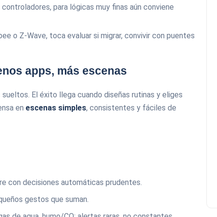
s controladores, para lógicas muy finas aún conviene
gbee o Z‑Wave, toca evaluar si migrar, convivir con puentes
menos apps, más escenas
sueltos. El éxito llega cuando diseñas rutinas y eliges
iensa en
escenas simples
, consistentes y fáciles de
aire con decisiones automáticas prudentes.
pequeños gestos que suman.
gas de agua, humo/CO; alertas raras, no constantes.