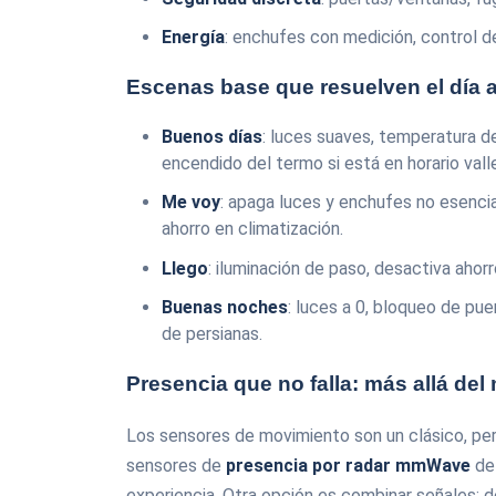
Energía
: enchufes con medición, control de
Escenas base que resuelven el día a
Buenos días
: luces suaves, temperatura de
encendido del termo si está en horario vall
Me voy
: apaga luces y enchufes no esencial
ahorro en climatización.
Llego
: iluminación de paso, desactiva ahorro
Buenas noches
: luces a 0, bloqueo de pue
de persianas.
Presencia que no falla: más allá de
Los sensores de movimiento son un clásico, per
sensores de
presencia por radar mmWave
de
experiencia. Otra opción es combinar señales: d