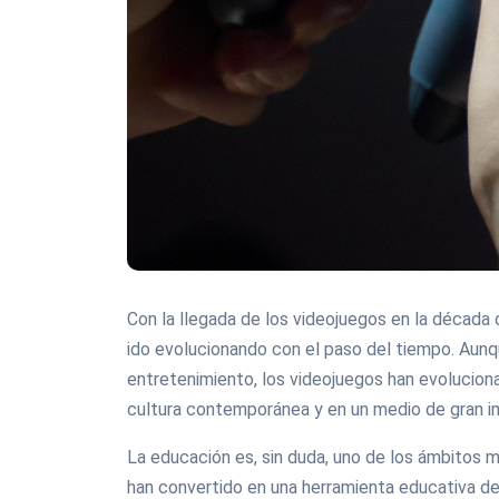
Con la llegada de los videojuegos en la década
ido evolucionando con el paso del tiempo. Aunq
entretenimiento, los videojuegos han evolucion
cultura contemporánea y en un medio de gran imp
La educación es, sin duda, uno de los ámbitos 
han convertido en una herramienta educativa de 