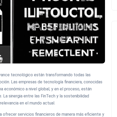
el avance tecnológico están transformando todas las
cepción. Las empresas de tecnología financiera, conocidas
 económico a nivel global, y en el proceso, están
 La sinergia entre las FinTech y la sostenibilidad
relevancia en el mundo actual.
a ofrecer servicios financieros de manera más eficiente y