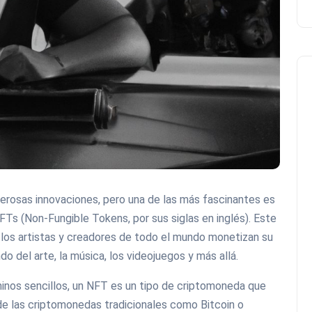
erosas innovaciones, pero una de las más fascinantes es
NFTs (Non-Fungible Tokens, por sus siglas en inglés). Este
los artistas y creadores de todo el mundo monetizan su
do del arte, la música, los videojuegos y más allá.
nos sencillos, un NFT es un tipo de criptomoneda que
a de las criptomonedas tradicionales como Bitcoin o