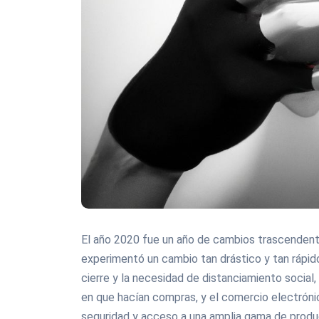
El año 2020 fue un año de cambios trascendent
experimentó un cambio tan drástico y tan rápid
cierre y la necesidad de distanciamiento social
en que hacían compras, y el comercio electróni
seguridad y acceso a una amplia gama de produ