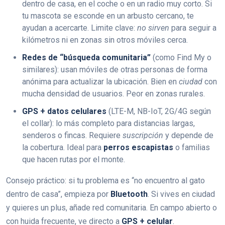
dentro de casa, en el coche o en un radio muy corto. Si
tu mascota se esconde en un arbusto cercano, te
ayudan a acercarte. Limite clave:
no sirven
para seguir a
kilómetros ni en zonas sin otros móviles cerca.
Redes de “búsqueda comunitaria”
(como Find My o
similares): usan móviles de otras personas de forma
anónima para actualizar la ubicación. Bien en
ciudad
con
mucha densidad de usuarios. Peor en zonas rurales.
GPS + datos celulares
(LTE-M, NB-IoT, 2G/4G según
el collar): lo más completo para distancias largas,
senderos o fincas. Requiere
suscripción
y depende de
la cobertura. Ideal para
perros escapistas
o familias
que hacen rutas por el monte.
Consejo práctico: si tu problema es “no encuentro al gato
dentro de casa”, empieza por
Bluetooth
. Si vives en ciudad
y quieres un plus, añade red comunitaria. En campo abierto o
con huida frecuente, ve directo a
GPS + celular
.