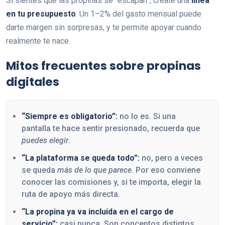
Si sientes que las propinas se “escapan”, créate una
línea
en tu presupuesto
. Un 1–2% del gasto mensual puede
darte margen sin sorpresas, y te permite apoyar cuando
realmente te nace.
Mitos frecuentes sobre propinas
digitales
“Siempre es obligatorio”:
no lo es. Si una
pantalla te hace sentir presionado, recuerda que
puedes elegir
.
“La plataforma se queda todo”:
no, pero a veces
se queda
más de lo que parece
. Por eso conviene
conocer las comisiones y, si te importa, elegir la
ruta de apoyo más directa.
“La propina ya va incluida en el cargo de
servicio”:
casi nunca. Son conceptos distintos.