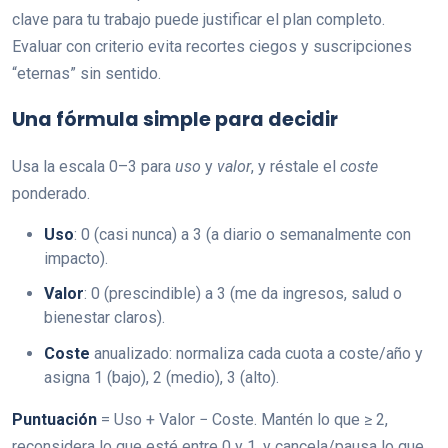
clave para tu trabajo puede justificar el plan completo.
Evaluar con criterio evita recortes ciegos y suscripciones
“eternas” sin sentido.
Una fórmula simple para decidir
Usa la escala 0–3 para
uso
y
valor
, y réstale el
coste
ponderado.
Uso
: 0 (casi nunca) a 3 (a diario o semanalmente con
impacto).
Valor
: 0 (prescindible) a 3 (me da ingresos, salud o
bienestar claros).
Coste
anualizado: normaliza cada cuota a coste/año y
asigna 1 (bajo), 2 (medio), 3 (alto).
Puntuación
= Uso + Valor − Coste. Mantén lo que ≥ 2,
reconsidera lo que esté entre 0 y 1, y cancela/pausa lo que