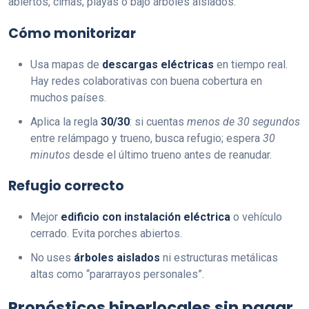
abiertos, cimas, playas o bajo árboles aislados.
Cómo monitorizar
Usa mapas de
descargas eléctricas
en tiempo real.
Hay redes colaborativas con buena cobertura en
muchos países.
Aplica la regla
30/30
: si cuentas
menos de 30 segundos
entre relámpago y trueno, busca refugio; espera
30
minutos
desde el último trueno antes de reanudar.
Refugio correcto
Mejor
edificio con instalación eléctrica
o vehículo
cerrado. Evita porches abiertos.
No uses
árboles aislados
ni estructuras metálicas
altas como “pararrayos personales”.
Pronósticos hiperlocales sin pagar