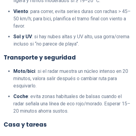
ligera y ritmos moderados si ≥ 19–20 °C.
Viento
: para correr, evita series duras con rachas > 45–
50 km/h; para bici, planifica el tramo final con viento a
favor.
Sol y UV
: si hay nubes altas y UV alto, usa gorra/crema
incluso si “no parece de playa”.
Transporte y seguridad
Moto/bici
: si el radar muestra un núcleo intenso en 20
minutos, valora salir después o cambiar ruta para
esquivarlo.
Coche
: evita zonas habituales de balsas cuando el
radar señala una línea de eco rojo/morado. Esperar 15–
20 minutos ahorra sustos.
Casa y tareas